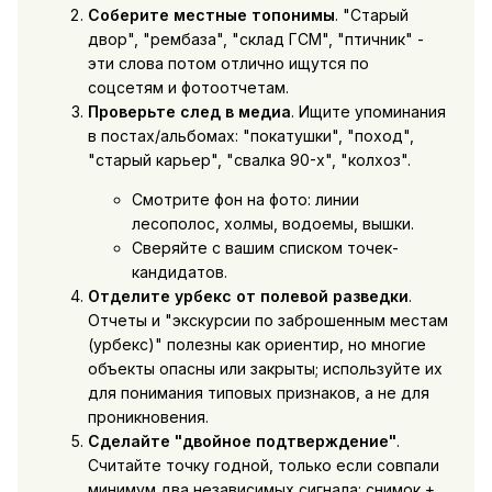
Соберите местные топонимы
. "Старый
двор", "рембаза", "склад ГСМ", "птичник" -
эти слова потом отлично ищутся по
соцсетям и фотоотчетам.
Проверьте след в медиа
. Ищите упоминания
в постах/альбомах: "покатушки", "поход",
"старый карьер", "свалка 90-х", "колхоз".
Смотрите фон на фото: линии
лесополос, холмы, водоемы, вышки.
Сверяйте с вашим списком точек-
кандидатов.
Отделите урбекс от полевой разведки
.
Отчеты и "экскурсии по заброшенным местам
(урбекс)" полезны как ориентир, но многие
объекты опасны или закрыты; используйте их
для понимания типовых признаков, а не для
проникновения.
Сделайте "двойное подтверждение"
.
Считайте точку годной, только если совпали
минимум два независимых сигнала: снимок +