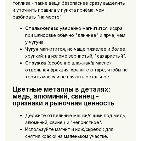
топлива - такие вещи безопаснее сразу выделить
и уточнить правила у пункта приёма, чем
разбирать "на месте".
Сталь/железо
уверенно магнитится; искра
при шлифовке обычно "длиннее" и ярче, чем
у чугуна.
Чугун
магнитится, но чаще тяжелее и более
хрупкий; на изломе зернистый, "сахаристый".
Стружка
(особенно влажная/в масле) -
отдельная фракция: храните в таре, чтобы не
терять массу и не пачкать остальное.
Цветные металлы в деталях:
медь, алюминий, свинец -
признаки и рыночная ценность
Держите отдельные мешки/ящики под медь,
алюминий, свинец и "непонятное".
Используйте магнит и нож/скребок для
снятия краски на маленьком участке.