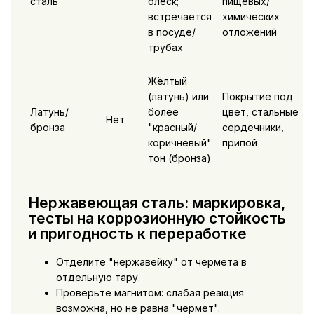
сталь
блеск;
пищевых/
встречается
химических
в посуде/
отложений
трубах
Жёлтый
(латунь) или
Покрытие под
Латунь/
более
цвет, стальные
Нет
бронза
"красный/
сердечники,
коричневый"
припой
тон (бронза)
Нержавеющая сталь: маркировка,
тесты на коррозионную стойкость
и пригодность к переработке
Отделите "нержавейку" от чермета в
отдельную тару.
Проверьте магнитом: слабая реакция
возможна, но не равна "чермет".