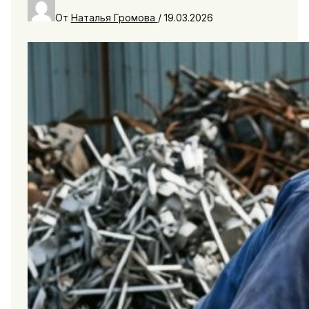
От
Наталья Громова
/
19.03.2026