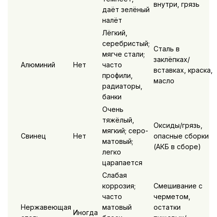
внутри, грязь
даёт зелёный
налёт
Лёгкий,
серебристый;
Сталь в
мягче стали;
заклёпках/
Алюминий
Нет
часто
вставках, краска,
профили,
масло
радиаторы,
банки
Очень
тяжёлый,
Оксиды/грязь,
мягкий; серо-
Свинец
Нет
опасные сборки
матовый;
(АКБ в сборе)
легко
царапается
Слабая
коррозия;
Смешивание с
часто
черметом,
Нержавеющая
матовый
остатки
Иногда