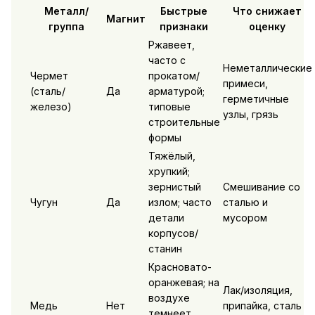
Металл/
Быстрые
Что снижает
Магнит
группа
признаки
оценку
Ржавеет,
часто с
Неметаллические
Чермет
прокатом/
примеси,
(сталь/
Да
арматурой;
герметичные
железо)
типовые
узлы, грязь
строительные
формы
Тяжёлый,
хрупкий;
зернистый
Смешивание со
Чугун
Да
излом; часто
сталью и
детали
мусором
корпусов/
станин
Красновато-
оранжевая; на
Лак/изоляция,
воздухе
Медь
Нет
припайка, сталь
темнеет,