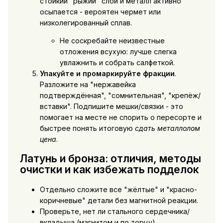
стойкий "рыжий" слой и металл активно
осыпается - вероятен чермет или
низколегированный сплав.
Не соскребайте неизвестные
отложения всухую: лучше слегка
увлажнить и собрать салфеткой.
Упакуйте и промаркируйте фракции
.
Разложите на "нержавейка
подтверждённая", "сомнительная", "крепёж/
вставки". Подпишите мешки/связки - это
помогает на месте не спорить о пересорте и
быстрее понять итоговую
сдать металлолом
цена
.
Латунь и бронза: отличия, методы
очистки и как избежать подделок
Отдельно сложите все "жёлтые" и "красно-
коричневые" детали без магнитной реакции.
Проверьте, нет ли стального сердечника/
вкладыша (магнитом и по торцу).