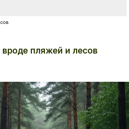
есов
х вроде пляжей и лесов