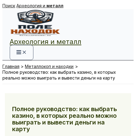
Перейти
Поиск
Археология и
металл
к
содержимому
Археология и металл
Главная
Металлокоп и находки
Полное руководство: как выбрать казино, в которых
реально можно выиграть и вывести деньги на карту
Полное руководство: как выбрать
казино, в которых реально можно
выиграть и вывести деньги на
карту