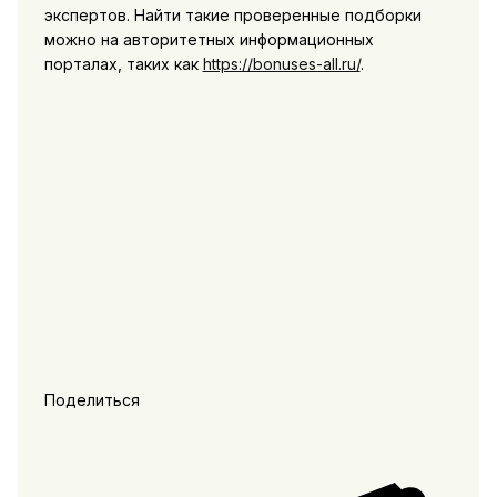
экспертов. Найти такие проверенные подборки
можно на авторитетных информационных
порталах, таких как
https://bonuses-all.ru/
.
Поделиться