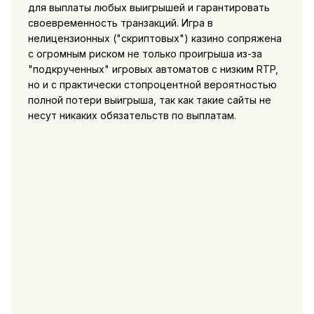
для выплаты любых выигрышей и гарантировать
своевременность транзакций. Игра в
нелицензионных ("скриптовых") казино сопряжена
с огромным риском не только проигрыша из-за
"подкрученных" игровых автоматов с низким RTP,
но и с практически стопроцентной вероятностью
полной потери выигрыша, так как такие сайты не
несут никаких обязательств по выплатам.