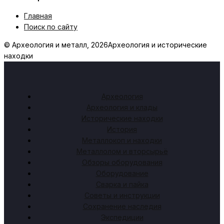
Главная
Поиск по сайту
© Археология и металл, 2026
Археология и исторические
находки
Археология
Археология и клады
Исторические находки
История
Металлокоп и находки
Металлолом и вторсырьё
Обзоры оборудования
Оборудование
Сварка и пайка
Советы и инструкции
Сохранение наследия
Экспедиции