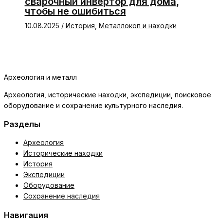
сварочный инвертор для дома,
чтобы не ошибиться
10.08.2025
/
История
,
Металлокоп и находки
Археология и металл
Археология, исторические находки, экспедиции, поисковое
оборудование и сохранение культурного наследия.
Разделы
Археология
Исторические находки
История
Экспедиции
Оборудование
Сохранение наследия
Навигация