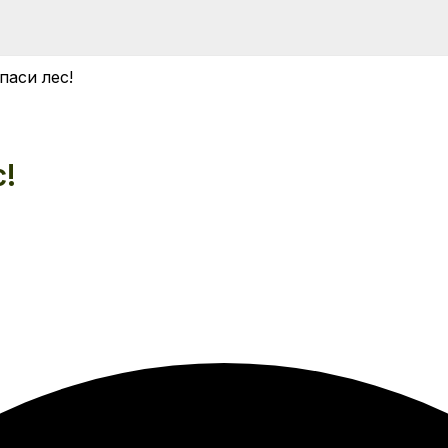
паси лес!
!